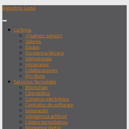
Debajo
Algoritmo Legal
del
contenido
La firma
¿Quiénes somos?
Valores
Equipo
Excelencia técnica
Metodología
Honorarios
Colaboraciones
Pro Bono
Servicios Tecnología
Blockchain
Ciberdelitos
Comercio electrónico
Contratos de software
Innovación
Inteligencia artificial
Litigios tecnológicos
Marketing digital