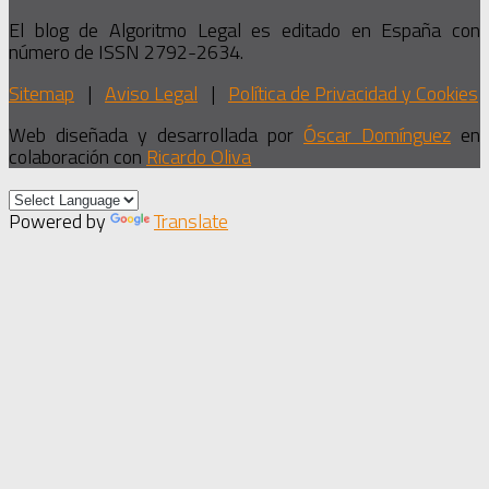
El blog de Algoritmo Legal es editado en España con
número de ISSN 2792-2634.
Sitemap
|
Aviso Legal
|
Política de Privacidad y Cookies
Web diseñada y desarrollada por
Óscar Domínguez
en
colaboración con
Ricardo Oliva
Powered by
Translate