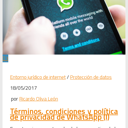
3
Entorno jurídico de internet
/
Protección de datos
18/05/2017
por
Ricardo Oliva León
Términos, condiciones y política
de privacidad de WhatsApp (I)