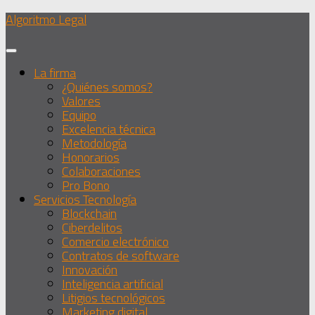
Debajo
Algoritmo Legal
del
contenido
La firma
¿Quiénes somos?
Valores
Equipo
Excelencia técnica
Metodología
Honorarios
Colaboraciones
Pro Bono
Servicios Tecnología
Blockchain
Ciberdelitos
Comercio electrónico
Contratos de software
Innovación
Inteligencia artificial
Litigios tecnológicos
Marketing digital