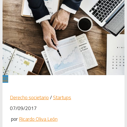
2
Derecho societario
/
Startups
07/09/2017
por
Ricardo Oliva León