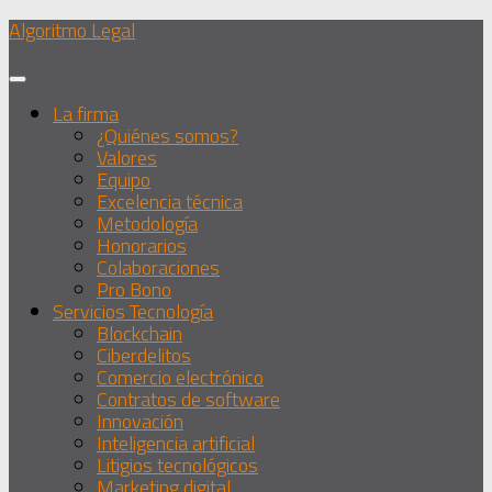
Debajo
Algoritmo Legal
del
contenido
La firma
¿Quiénes somos?
Valores
Equipo
Excelencia técnica
Metodología
Honorarios
Colaboraciones
Pro Bono
Servicios Tecnología
Blockchain
Ciberdelitos
Comercio electrónico
Contratos de software
Innovación
Inteligencia artificial
Litigios tecnológicos
Marketing digital