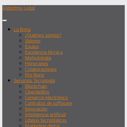
Debajo
Algoritmo Legal
del
contenido
La firma
¿Quiénes somos?
Valores
Equipo
Excelencia técnica
Metodología
Honorarios
Colaboraciones
Pro Bono
Servicios Tecnología
Blockchain
Ciberdelitos
Comercio electrónico
Contratos de software
Innovación
Inteligencia artificial
Litigios tecnológicos
Marketing digital