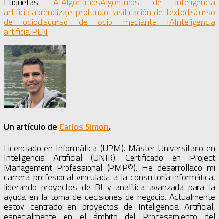
Etiquetas:
AI
Algoritmos
Algoritmos de inteligencia
artificial
aprendizaje profundo
clasificación de texto
discurso
de odio
discurso de odio mediante IA
Inteligencia
artificial
PLN
Un artículo de
Carlos Simon
.
Licenciado en Informática (UPM). Máster Universitario en
Inteligencia Artificial (UNIR). Certificado en Project
Management Professional (PMP®). He desarrollado mi
carrera profesional vinculada a la consultoría informática,
liderando proyectos de BI y analítica avanzada para la
ayuda en la toma de decisiones de negocio. Actualmente
estoy centrado en proyectos de Inteligencia Artificial,
especialmente en el ámbito del Procesamiento del