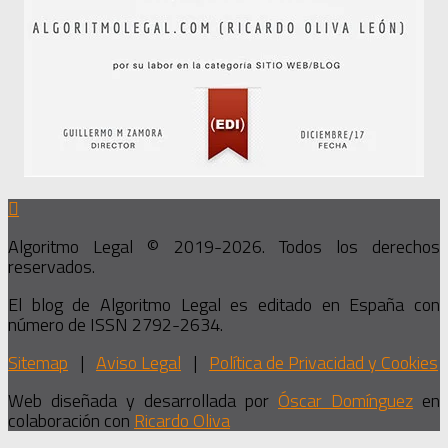
Algoritmo Legal © 2019-2026. Todos los derechos
reservados.
El blog de Algoritmo Legal es editado en España con
número de ISSN 2792-2634.
Sitemap
|
Aviso Legal
|
Política de Privacidad y Cookies
Web diseñada y desarrollada por
Óscar Domínguez
en
colaboración con
Ricardo Oliva