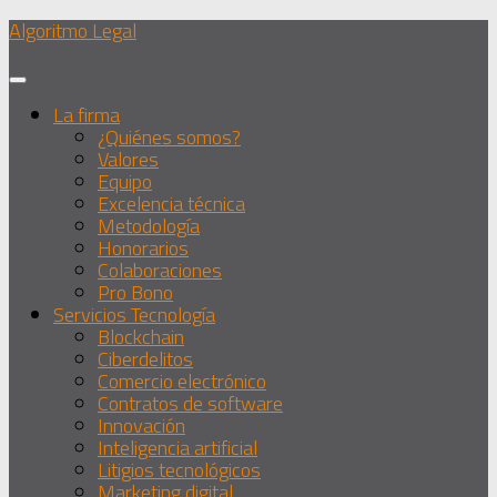
Debajo
Algoritmo Legal
del
contenido
La firma
¿Quiénes somos?
Valores
Equipo
Excelencia técnica
Metodología
Honorarios
Colaboraciones
Pro Bono
Servicios Tecnología
Blockchain
Ciberdelitos
Comercio electrónico
Contratos de software
Innovación
Inteligencia artificial
Litigios tecnológicos
Marketing digital