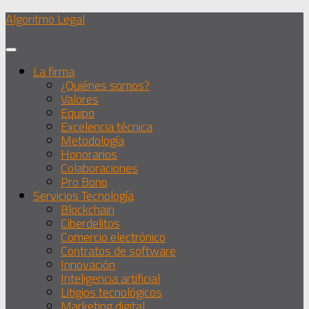
Debajo
Algoritmo Legal
del
contenido
La firma
¿Quiénes somos?
Valores
Equipo
Excelencia técnica
Metodología
Honorarios
Colaboraciones
Pro Bono
Servicios Tecnología
Blockchain
Ciberdelitos
Comercio electrónico
Contratos de software
Innovación
Inteligencia artificial
Litigios tecnológicos
Marketing digital