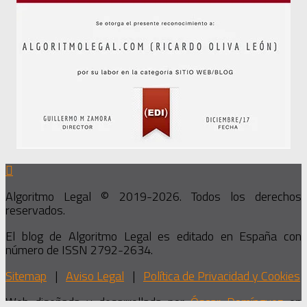
Algoritmo Legal © 2019-2026. Todos los derechos
reservados.
El blog de Algoritmo Legal es editado en España con
número de ISSN 2792-2634.
Sitemap
|
Aviso Legal
|
Política de Privacidad y Cookies
Web diseñada y desarrollada por
Óscar Domínguez
en