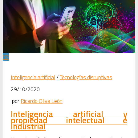
2
Inteligencia artificial
/
Tecnologías disruptivas
29/10/2020
por
Ricardo Oliva León
Inteligencia artificial y
propiedad intelectual e
industrial