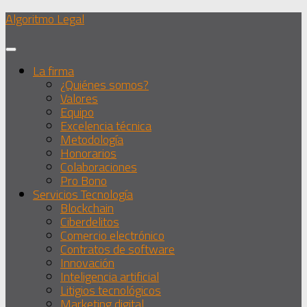
Debajo
Algoritmo Legal
del
contenido
La firma
¿Quiénes somos?
Valores
Equipo
Excelencia técnica
Metodología
Honorarios
Colaboraciones
Pro Bono
Servicios Tecnología
Blockchain
Ciberdelitos
Comercio electrónico
Contratos de software
Innovación
Inteligencia artificial
Litigios tecnológicos
Marketing digital