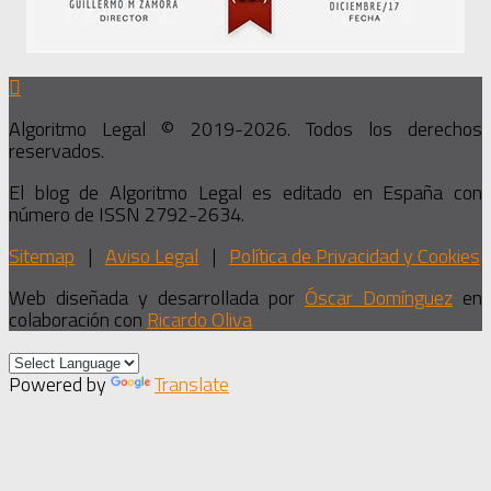
Algoritmo Legal © 2019-2026. Todos los derechos
reservados.
El blog de Algoritmo Legal es editado en España con
número de ISSN 2792-2634.
Sitemap
|
Aviso Legal
|
Política de Privacidad y Cookies
Web diseñada y desarrollada por
Óscar Domínguez
en
colaboración con
Ricardo Oliva
Powered by
Translate