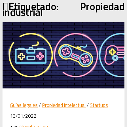
Etiquetado:
Propiedad
industrial
Guías legales
/
Propiedad intelectual
/
Startups
13/01/2022
por
Algoritmo Legal