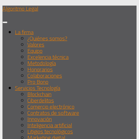
Debajo
Algoritmo Legal
del
contenido
La firma
¿Quiénes somos?
Valores
Equipo
Excelencia técnica
Metodología
Honorarios
Colaboraciones
Pro Bono
Servicios Tecnología
Blockchain
Ciberdelitos
Comercio electrónico
Contratos de software
Innovación
Inteligencia artificial
Litigios tecnológicos
Marketing digital