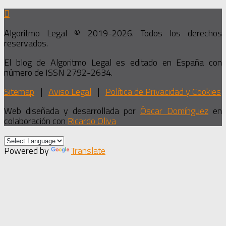
Algoritmo Legal © 2019-2026. Todos los derechos
reservados.
El blog de Algoritmo Legal es editado en España con
número de ISSN 2792-2634.
Sitemap
|
Aviso Legal
|
Política de Privacidad y Cookies
Web diseñada y desarrollada por
Óscar Domínguez
en
colaboración con
Ricardo Oliva
Powered by
Translate