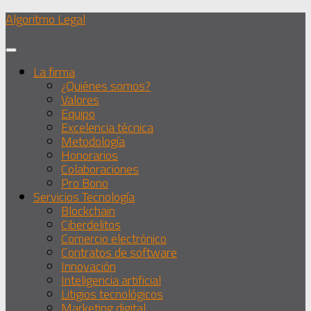
Debajo
Algoritmo Legal
del
contenido
La firma
¿Quiénes somos?
Valores
Equipo
Excelencia técnica
Metodología
Honorarios
Colaboraciones
Pro Bono
Servicios Tecnología
Blockchain
Ciberdelitos
Comercio electrónico
Contratos de software
Innovación
Inteligencia artificial
Litigios tecnológicos
Marketing digital