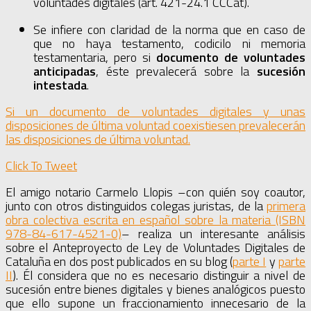
voluntades digitales (art. 421-24.1 CCCat).
Se infiere con claridad de la norma que en caso de
que no haya testamento, codicilo ni memoria
testamentaria, pero si
documento de voluntades
anticipadas
, éste prevalecerá sobre la
sucesión
intestada
.
Si un documento de voluntades digitales y unas
disposiciones de última voluntad coexistiesen prevalecerán
las disposiciones de última voluntad.
Click To Tweet
El amigo notario Carmelo Llopis –con quién soy coautor,
junto con otros distinguidos colegas juristas, de la
primera
obra colectiva escrita en español sobre la materia (ISBN
978-84-617-4521-0)
– realiza un interesante análisis
sobre el Anteproyecto de Ley de Voluntades Digitales de
Cataluña en dos post publicados en su blog (
parte I
y
parte
II
). Él considera que no es necesario distinguir a nivel de
sucesión entre bienes digitales y bienes analógicos puesto
que ello supone un fraccionamiento innecesario de la