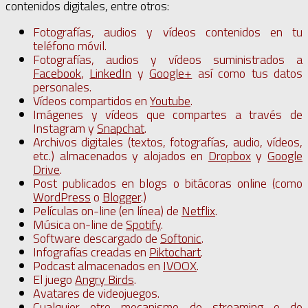
contenidos digitales, entre otros:
Fotografías, audios y vídeos contenidos en tu
teléfono móvil.
Fotografías, audios y vídeos suministrados a
Facebook
,
LinkedIn
y
Google+
así como tus datos
personales.
Vídeos compartidos en
Youtube
.
Imágenes y vídeos que compartes a través de
Instagram y
Snapchat
.
Archivos digitales (textos, fotografías, audio, vídeos,
etc.) almacenados y alojados en
Dropbox
y
Google
Drive
.
Post publicados en blogs o bitácoras online (como
WordPress
o
Blogger
.)
Películas on-line (en línea) de
Netflix
.
Música on-line de
Spotify
.
Software descargado de
Softonic
.
Infografías creadas en
Piktochart
.
Podcast almacenados en
IVOOX
.
El juego
Angry Birds
.
Avatares de videojuegos.
Cualquier otro mecanismo de
streaming
o de