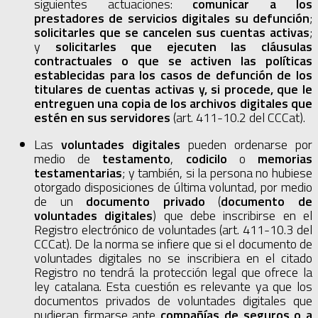
siguientes actuaciones:
comunicar a los
prestadores de servicios digitales su defunción
;
solicitarles que se cancelen sus cuentas activas
;
y
solicitarles que ejecuten las cláusulas
contractuales o que se activen las políticas
establecidas para los casos de defunción de los
titulares de cuentas activas y, si procede, que le
entreguen una copia de los archivos digitales que
estén en sus servidores
(art. 411-10.2 del CCCat).
Las
voluntades digitales
pueden ordenarse por
medio de
testamento
,
codicilo
o
memorias
testamentarias
; y también, si la persona no hubiese
otorgado disposiciones de última voluntad, por medio
de un
documento
privado
(
documento de
voluntades digitales
) que debe inscribirse en el
Registro electrónico de voluntades (art. 411-10.3 del
CCCat). De la norma se infiere que si el documento de
voluntades digitales no se inscribiera en el citado
Registro no tendrá la protección legal que ofrece la
ley catalana. Esta cuestión es relevante ya que los
documentos privados de voluntades digitales que
pudieran firmarse ante
compañías de seguros o a