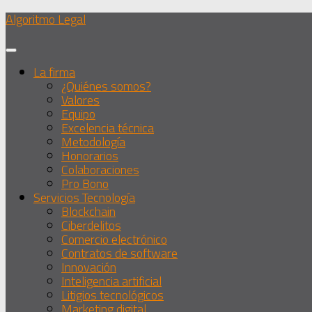
Debajo
Algoritmo Legal
del
contenido
La firma
¿Quiénes somos?
Valores
Equipo
Excelencia técnica
Metodología
Honorarios
Colaboraciones
Pro Bono
Servicios Tecnología
Blockchain
Ciberdelitos
Comercio electrónico
Contratos de software
Innovación
Inteligencia artificial
Litigios tecnológicos
Marketing digital