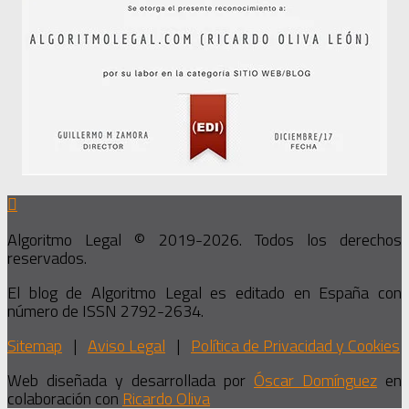
Algoritmo Legal © 2019-2026. Todos los derechos
reservados.
El blog de Algoritmo Legal es editado en España con
número de ISSN 2792-2634.
Sitemap
|
Aviso Legal
|
Política de Privacidad y Cookies
Web diseñada y desarrollada por
Óscar Domínguez
en
colaboración con
Ricardo Oliva