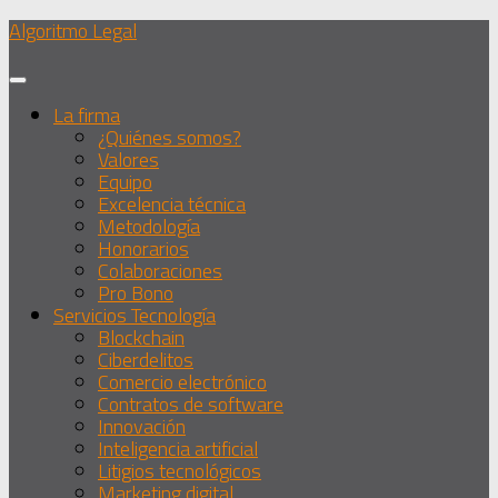
Debajo
Algoritmo Legal
del
contenido
La firma
¿Quiénes somos?
Valores
Equipo
Excelencia técnica
Metodología
Honorarios
Colaboraciones
Pro Bono
Servicios Tecnología
Blockchain
Ciberdelitos
Comercio electrónico
Contratos de software
Innovación
Inteligencia artificial
Litigios tecnológicos
Marketing digital