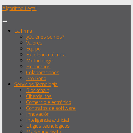
Debajo
Algoritmo Legal
del
contenido
La firma
¿Quiénes somos?
Valores
Equipo
Excelencia técnica
Metodología
Honorarios
Colaboraciones
Pro Bono
Servicios Tecnología
Blockchain
Ciberdelitos
Comercio electrónico
Contratos de software
Innovación
Inteligencia artificial
Litigios tecnológicos
Marketing digital