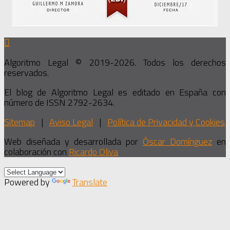
Algoritmo Legal © 2019-2026. Todos los derechos
reservados.
El blog de Algoritmo Legal es editado en España con
número de ISSN 2792-2634.
Sitemap
|
Aviso Legal
|
Política de Privacidad y Cookies
Web diseñada y desarrollada por
Óscar Domínguez
en
colaboración con
Ricardo Oliva
Powered by
Translate