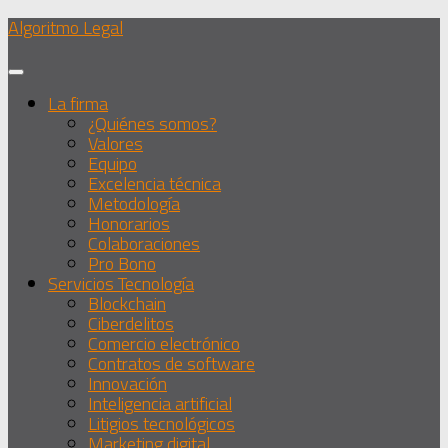
Debajo
Algoritmo Legal
del
contenido
La firma
¿Quiénes somos?
Valores
Equipo
Excelencia técnica
Metodología
Honorarios
Colaboraciones
Pro Bono
Servicios Tecnología
Blockchain
Ciberdelitos
Comercio electrónico
Contratos de software
Innovación
Inteligencia artificial
Litigios tecnológicos
Marketing digital