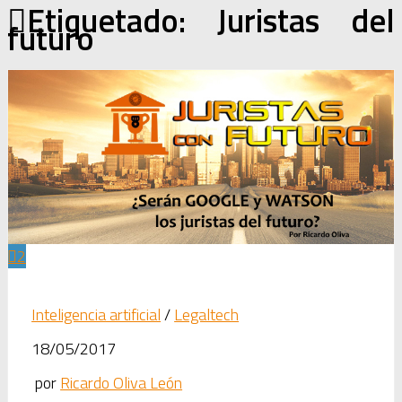
Etiquetado:
Juristas del
futuro
2
Inteligencia artificial
/
Legaltech
18/05/2017
por
Ricardo Oliva León