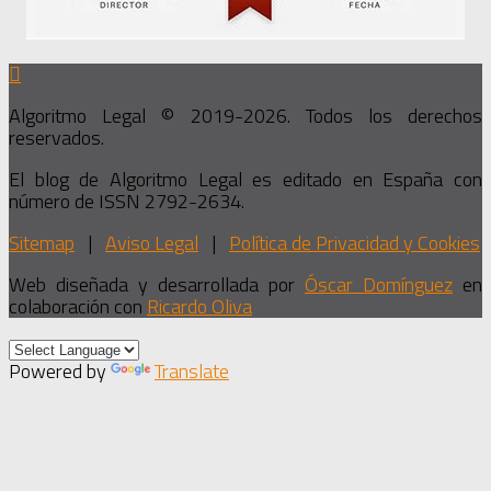
Algoritmo Legal © 2019-2026. Todos los derechos
reservados.
El blog de Algoritmo Legal es editado en España con
número de ISSN 2792-2634.
Sitemap
|
Aviso Legal
|
Política de Privacidad y Cookies
Web diseñada y desarrollada por
Óscar Domínguez
en
colaboración con
Ricardo Oliva
Powered by
Translate