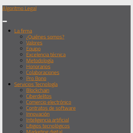
Debajo
Algoritmo Legal
del
contenido
La firma
¿Quiénes somos?
Valores
Equipo
Excelencia técnica
Metodología
Honorarios
Colaboraciones
Pro Bono
Servicios Tecnología
Blockchain
Ciberdelitos
Comercio electrónico
Contratos de software
Innovación
Inteligencia artificial
Litigios tecnológicos
Marketing digital