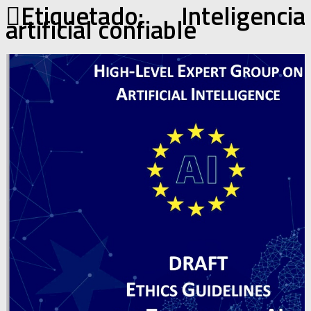
Etiquetado:
Inteligencia
artificial confiable