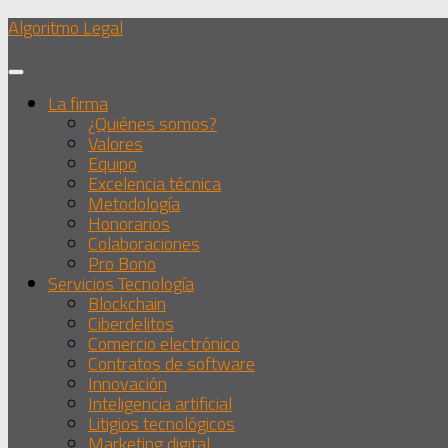
Debajo
Algoritmo Legal
del
contenido
La firma
¿Quiénes somos?
Valores
Equipo
Excelencia técnica
Metodología
Honorarios
Colaboraciones
Pro Bono
Servicios Tecnología
Blockchain
Ciberdelitos
Comercio electrónico
Contratos de software
Innovación
Inteligencia artificial
Litigios tecnológicos
Marketing digital