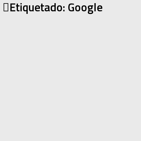
Etiquetado:
Google
Inteligencia artificial
/
Legaltech
18/05/2017
por
Ricardo Oliva León