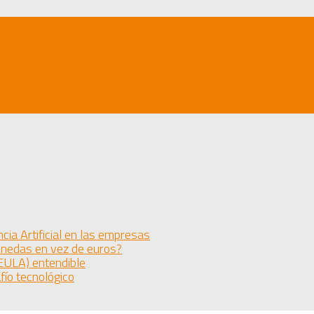
cia Artificial en las empresas
monedas en vez de euros?
(EULA) entendible
fío tecnológico