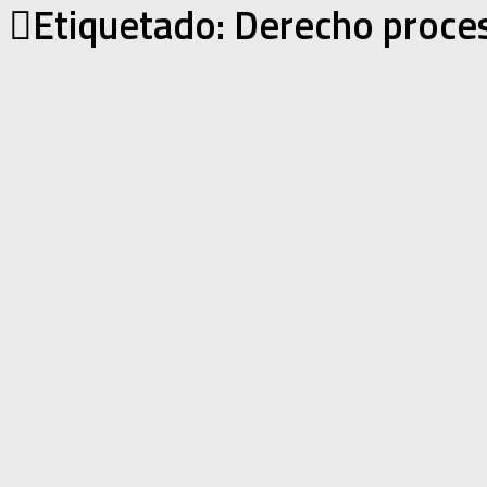
Etiquetado:
Derecho proces
Propiedad intelectual
/
Protección de datos
/
Tecnologías disruptivas