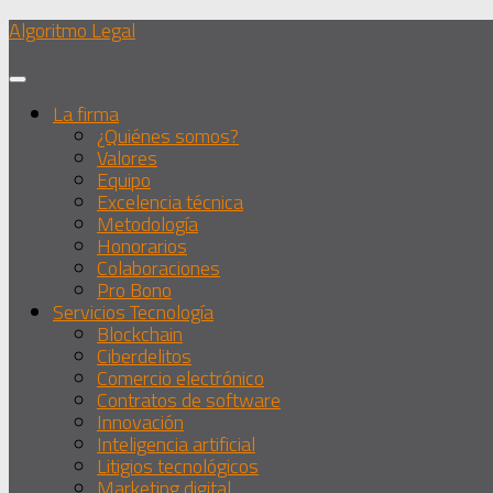
Debajo
Algoritmo Legal
del
contenido
La firma
¿Quiénes somos?
Valores
Equipo
Excelencia técnica
Metodología
Honorarios
Colaboraciones
Pro Bono
Servicios Tecnología
Blockchain
Ciberdelitos
Comercio electrónico
Contratos de software
Innovación
Inteligencia artificial
Litigios tecnológicos
Marketing digital