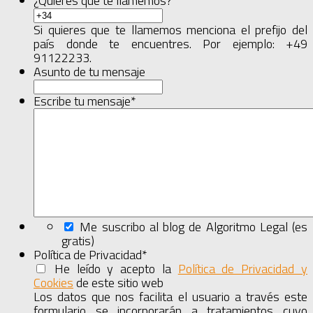
¿Quieres qué te llamemos?
Si quieres que te llamemos menciona el prefijo del
país donde te encuentres. Por ejemplo: +49
91122233.
Asunto de tu mensaje
Escribe tu mensaje
*
Me suscribo al blog de Algoritmo Legal (es
gratis)
Política de Privacidad
*
He leído y acepto la
Política de Privacidad y
Cookies
de este sitio web
Mostrar
el
Los datos que nos facilita el usuario a través este
acuerdo
formulario se incorporarán a tratamientos cuyo
completo