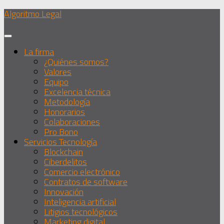
Debajo
Algoritmo Legal
del
contenido
La firma
¿Quiénes somos?
Valores
Equipo
Excelencia técnica
Metodología
Honorarios
Colaboraciones
Pro Bono
Servicios Tecnología
Blockchain
Ciberdelitos
Comercio electrónico
Contratos de software
Innovación
Inteligencia artificial
Litigios tecnológicos
Marketing digital