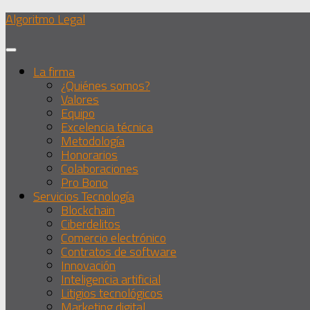
Debajo
Algoritmo Legal
del
contenido
La firma
¿Quiénes somos?
Valores
Equipo
Excelencia técnica
Metodología
Honorarios
Colaboraciones
Pro Bono
Servicios Tecnología
Blockchain
Ciberdelitos
Comercio electrónico
Contratos de software
Innovación
Inteligencia artificial
Litigios tecnológicos
Marketing digital