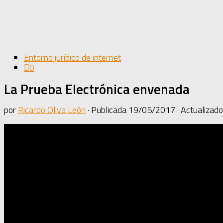
Entorno jurídico de internet
0
La Prueba Electrónica envenada
por
Ricardo Oliva León
· Publicada
19/05/2017
· Actualizad