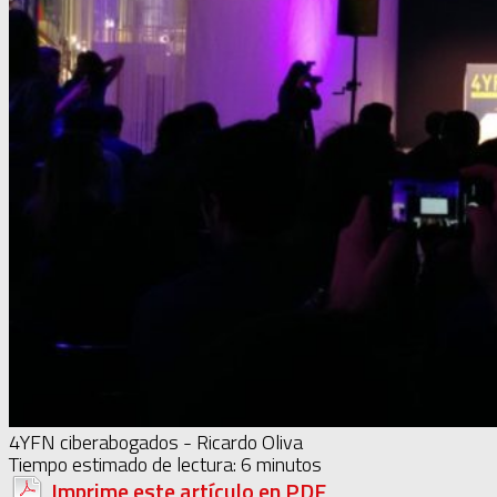
4YFN ciberabogados - Ricardo Oliva
Tiempo estimado de lectura:
6
minutos
Imprime este artículo en PDF