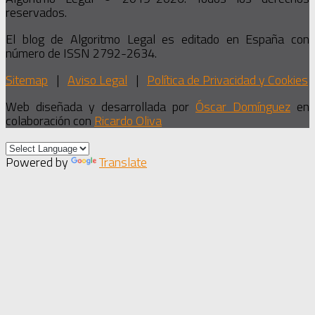
reservados.
El blog de Algoritmo Legal es editado en España con
número de ISSN 2792-2634.
Sitemap
|
Aviso Legal
|
Política de Privacidad y Cookies
Web diseñada y desarrollada por
Óscar Domínguez
en
colaboración con
Ricardo Oliva
Powered by
Translate