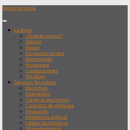
Debajo
Algoritmo Legal
del
contenido
La firma
¿Quiénes somos?
Valores
Equipo
Excelencia técnica
Metodología
Honorarios
Colaboraciones
Pro Bono
Servicios Tecnología
Blockchain
Ciberdelitos
Comercio electrónico
Contratos de software
Innovación
Inteligencia artificial
Litigios tecnológicos
Marketing digital