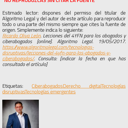
"NO REPRODUZCAS SIN CITAR LA FUENTE"
Estimado lector: dispones del permiso del titular de
Algoritmo Legal y del autor de este artículo para reproducir
todo o una parte del mismo siempre que cites la fuente de
origen. Simplemente indica lo siguiente:
Ricardo Oliva León
. Lecciones del 4YFN para los abogados y
ciberabogados [online]. Algoritmo Legal. 19/05/2017.
https://www.algoritmolegal.com/tecnologias-
disruptivas/lecciones-del-4yfn-para-los-abogados-y-
ciberabogados/
. Consulta: [indicar la fecha en que has
consultado el artículo]
Etiquetas:
Ciberabogados
Derecho digital
Tecnologías
disruptivas
Tecnologías emergentes