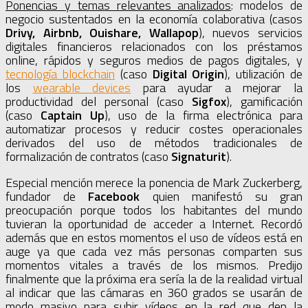
Ponencias y temas relevantes analizados
: modelos de
negocio sustentados en la economía colaborativa (casos
Drivy, Airbnb, Ouishare, Wallapop
), nuevos servicios
digitales financieros relacionados con los préstamos
online, rápidos y seguros medios de pagos digitales, y
tecnología blockchain
(caso
Digital Origin
), utilización de
los
wearable devices
para ayudar a mejorar la
productividad del personal (caso
Sigfox
), gamificación
(caso
Captain Up
), uso de la firma electrónica para
automatizar procesos y reducir costes operacionales
derivados del uso de métodos tradicionales de
formalización de contratos (caso
Signaturit
).
Especial mención merece la ponencia de Mark Zuckerberg,
fundador de
Facebook
quien manifestó su gran
preocupación porque todos los habitantes del mundo
tuvieran la oportunidad de acceder a Internet. Recordó
además que en estos momentos el uso de vídeos está en
auge ya que cada vez más personas comparten sus
momentos vitales a través de los mismos. Predijo
finalmente que la próxima era sería la de la realidad virtual
al indicar que las cámaras en 360 grados se usarán de
modo masivo para subir vídeos en la red que den la