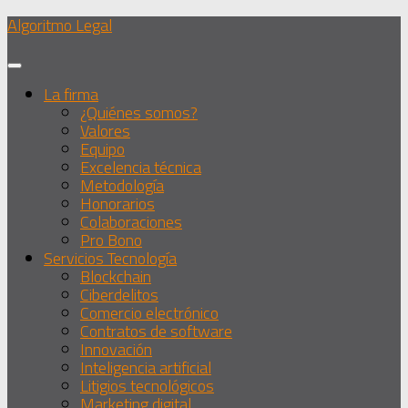
Debajo
Algoritmo Legal
del
contenido
La firma
¿Quiénes somos?
Valores
Equipo
Excelencia técnica
Metodología
Honorarios
Colaboraciones
Pro Bono
Servicios Tecnología
Blockchain
Ciberdelitos
Comercio electrónico
Contratos de software
Innovación
Inteligencia artificial
Litigios tecnológicos
Marketing digital